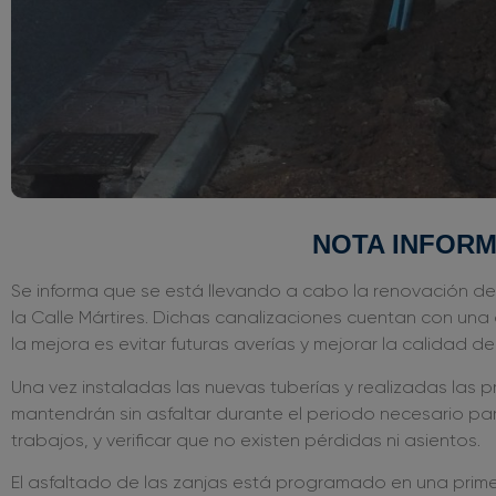
NOTA INFORM
Se informa que se está llevando a cabo la renovación d
la Calle Mártires. Dichas canalizaciones cuentan con una 
la mejora es evitar futuras averías y mejorar la calidad del
Una vez instaladas las nuevas tuberías y realizadas las 
mantendrán sin asfaltar durante el periodo necesario par
trabajos, y verificar que no existen pérdidas ni asientos.
El asfaltado de las zanjas está programado en una primera