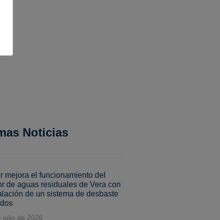
mas Noticias
 mejora el funcionamiento del
or de aguas residuales de Vera con
talación de un sistema de desbaste
idos
 julio de 2026