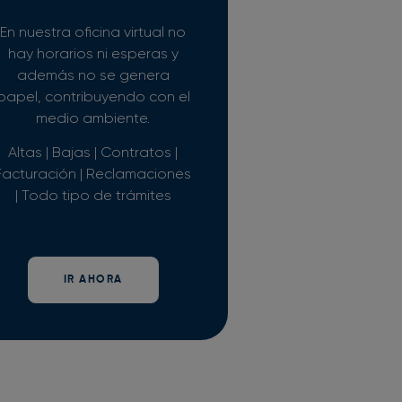
En nuestra oficina virtual no
hay horarios ni esperas y
además no se genera
papel, contribuyendo con el
medio ambiente.
Altas | Bajas | Contratos |
Facturación | Reclamaciones
| Todo tipo de trámites
IR AHORA