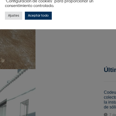
"Configuración de cookies" para proporcionar un
consentimiento controlado.
Ajustes
Aceptar todo
Últi
Codeur
colect
la ins
de sól
7 de