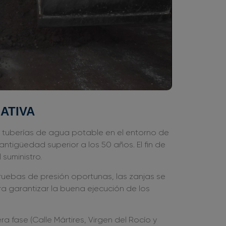
ATIVA
e tuberías de agua potable en el entorno de
antigüedad superior a los 50 años. El fin de
 suministro.
pruebas de presión oportunas, las zanjas se
a garantizar la buena ejecución de los
 fase (Calle Mártires, Virgen del Rocío y