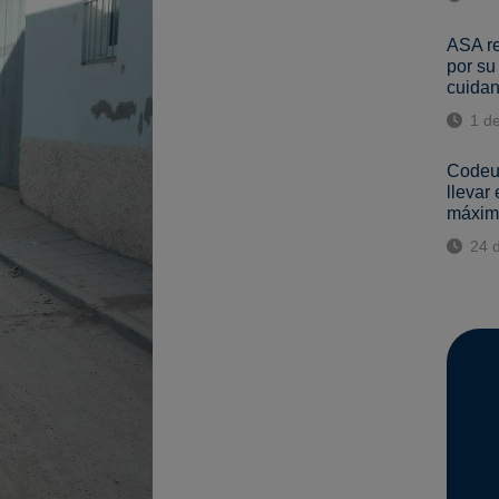
ASA re
por su
cuidan
1 d
Codeur
llevar
máxima
24 d