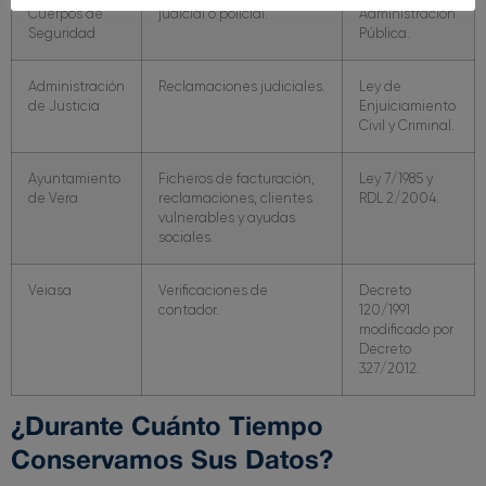
Cuerpos de
judicial o policial.
Administración
Seguridad
Pública.
Administración
Reclamaciones judiciales.
Ley de
de Justicia
Enjuiciamiento
Civil y Criminal.
Ayuntamiento
Ficheros de facturación,
Ley 7/1985 y
de Vera
reclamaciones, clientes
RDL 2/2004.
vulnerables y ayudas
sociales.
Veiasa
Verificaciones de
Decreto
contador.
120/1991
modificado por
Decreto
327/2012.
¿Durante Cuánto Tiempo
Conservamos Sus Datos?