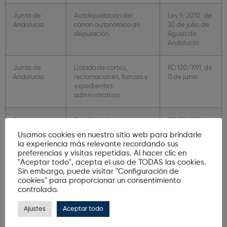
Junta de
Autoliquidación del
Ley 9/2010, de
Andalucía
canon autonómico de
30 de julio, de
depuración.
Aguas de
Andalucía.
Junta de
Listado de cortes,
RD 120/1991, de
Andalucía
reclamaciones, fianzas y
11 de junio.
expedientes
administrativos.
Agencia
Detalle de facturas
RD 596/2016 y
Tributaria
emitidas y recibidas (SII).
Orden
Usamos cookies en nuestro sitio web para brindarle
(AEAT)
HFP/417/2017.
la experiencia más relevante recordando sus
preferencias y visitas repetidas. Al hacer clic en
"Aceptar todo", acepta el uso de TODAS las cookies.
Agencia
Modelo 347 (operaciones
Obligación
Sin embargo, puede visitar "Configuración de
Tributaria
superiores a 3.005,06€).
AEAT –
cookies" para proporcionar un consentimiento
(AEAT)
Operaciones
controlado.
con terceros.
Ajustes
Aceptar todo
Autoridad
Localización de personas
Requerimiento
Judicial /
mediante solicitud
de la