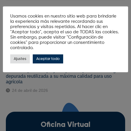
Codeur mejora el funcionamiento del colector de aguas
Usamos cookies en nuestro sitio web para brindarle
residuales de Vera con la instalación de un sistema de
la experiencia más relevante recordando sus
desbaste de sólidos
preferencias y visitas repetidas. Al hacer clic en
7 de julio de 2026
"Aceptar todo", acepta el uso de TODAS las cookies.
Sin embargo, puede visitar "Configuración de
cookies" para proporcionar un consentimiento
ASA reúne al sector del agua en Almería por su 40
controlado.
aniversario; Cuatro décadas cuidando del agua
1 de mayo de 2026
Ajustes
Aceptar todo
Codeur impulsa un proyecto pionero para llevar el agua
depurada reutilizada a su máxima calidad para uso
agrícola
24 de abril de 2026
Oficina Virtual