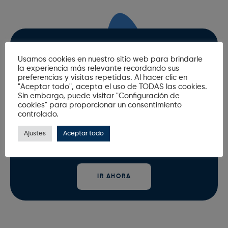
Oficina Virtual
Usamos cookies en nuestro sitio web para brindarle
la experiencia más relevante recordando sus
preferencias y visitas repetidas. Al hacer clic en
En nuestra oficina virtual no hay horarios ni esperas y
"Aceptar todo", acepta el uso de TODAS las cookies.
además no se genera papel, contribuyendo con el
Sin embargo, puede visitar "Configuración de
medio ambiente.
cookies" para proporcionar un consentimiento
controlado.
Altas | Bajas | Contratos | Facturación | Reclamaciones |
Todo tipo de trámites
Ajustes
Aceptar todo
IR AHORA