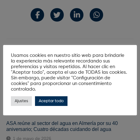
Usamos cookies en nuestro sitio web para brindarle
la experiencia más relevante recordando sus
Últimas Noticias
preferencias y visitas repetidas. Al hacer clic en
"Aceptar todo", acepta el uso de TODAS las cookies.
Sin embargo, puede visitar "Configuración de
cookies" para proporcionar un consentimiento
Codeur mejora el funcionamiento del colector de aguas
controlado.
residuales de Vera con la instalación de un sistema de
desbaste de sólidos
Ajustes
Aceptar todo
7 de julio de 2026
ASA reúne al sector del agua en Almería por su 40
aniversario; Cuatro décadas cuidando del agua
1 de mayo de 2026