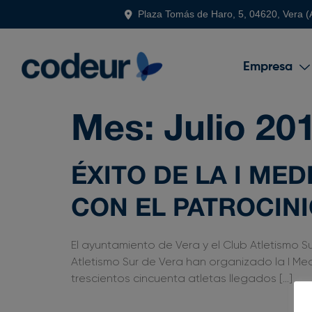
Plaza Tomás de Haro, 5, 04620, Vera (
Empresa
Mes:
Julio 20
ÉXITO DE LA I ME
CON EL PATROCIN
El ayuntamiento de Vera y el Club Atletismo S
Atletismo Sur de Vera han organizado la I M
trescientos cincuenta atletas llegados […]