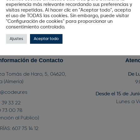
experiencia más relevante recordando sus preferencias y
visitas repetidas. Al hacer clic en "Aceptar todo", acepta
el uso de TODAS las cookies. Sin embargo, puede visitar
"Configuración de cookies" para proporcionar un
consentimiento controlado.
Ajustes
Aceptar todo
nformación de Contacto
Atenc
za Tomás de Haro, 5, 04620,
De Lu
a (Almería)
9
o@codeur.es
Desde el 15 de Jun
Lunes a Vi
 39 33 22
 73 00 78
ención al Público)
RÍAS: 607 75 14 12