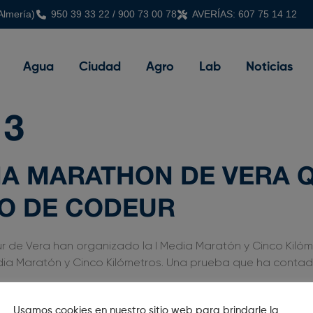
Almería)
950 39 33 22 / 900 73 00 78
AVERÍAS: 607 75 14 12
Agua
Ciudad
Agro
Lab
Noticias
13
DIA MARATHON DE VERA
IO DE CODEUR
ur de Vera han organizado la I Media Maratón y Cinco Kilóm
edia Maratón y Cinco Kilómetros. Una prueba que ha contad
Usamos cookies en nuestro sitio web para brindarle la