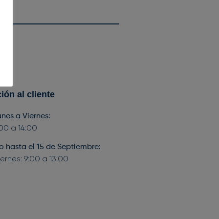
ión al cliente
nes a Viernes
:
:00 a 14:00
io hasta el 15 de Septiembre
:
ernes: 9:00 a 13:00