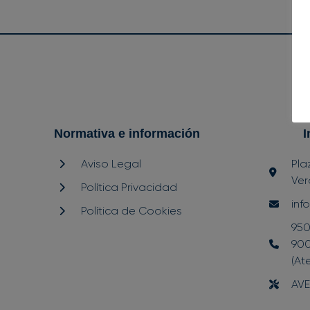
Normativa e información
I
Aviso Legal
Pla
Ver
Política Privacidad
inf
Política de Cookies
950
900
(At
AVE